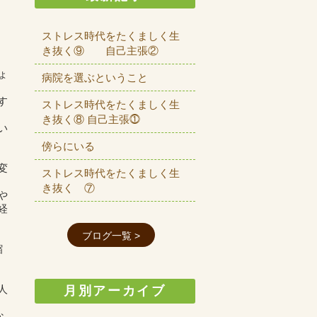
ストレス時代をたくましく生
き抜く⑨ 自己主張②
ょ
病院を選ぶということ
す
ストレス時代をたくましく生
き抜く⑧ 自己主張⓵
い
傍らにいる
変
ストレス時代をたくましく生
き抜く ⑦
や
経
ブログ一覧 >
縮
人
月別アーカイブ
な