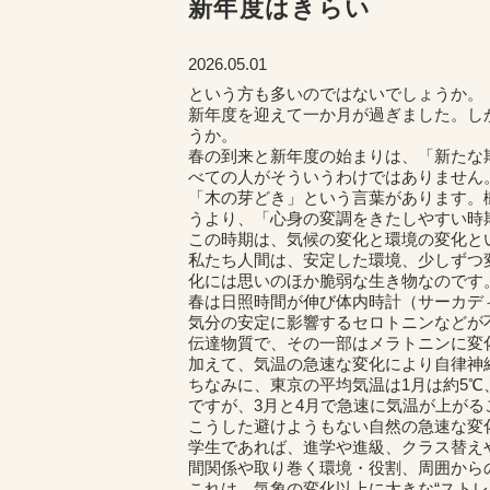
新年度はきらい
2026.05.01
という方も多いのではないでしょうか。
新年度を迎えて一か月が過ぎました。し
うか。
春の到来と新年度の始まりは、「新たな
べての人がそういうわけではありません
「木の芽どき」という言葉があります。
うより、「心身の変調をきたしやすい時
この時期は、気候の変化と環境の変化と
私たち人間は、安定した環境、少しずつ
化には思いのほか脆弱な生き物なのです
春は日照時間が伸び体内時計（サーカデ
気分の安定に影響するセロトニンなどが
伝達物質で、その一部はメラトニンに変
加えて、気温の急速な変化により自律神
ちなみに、東京の平均気温は1月は約5℃、
ですが、3月と4月で急速に気温が上がる
こうした避けようもない自然の急速な変
学生であれば、進学や進級、クラス替え
間関係や取り巻く環境・役割、周囲から
これは、気象の変化以上に大きな“スト