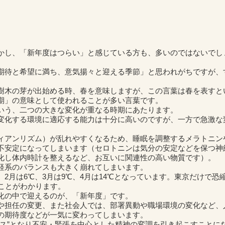
かし、「新年度はつらい」と感じている方も、多いのではないでし
期待と希望に満ち、意気揚々と迎える季節」と思われがちですが、
。
樹木の芽が出始める時、春を意味しますが、この言葉は春を表すと
期」の意味として使われることが多い言葉です。
いう、二つの大きな変化が重なる時期にあたります。
変化する環境に適応する能力は十分に高いのですが、一方で急激な
。
ィアンリズム）が乱れやすくなるため、睡眠を調整するメラトニン
不安定になってしまいます（セロトニンは気分の安定などを保つ神
化し体内時計を整えるなど、お互いに関連性の高い物質です）。
経系のバランスも大きく崩れてしまいます。
2月は6℃、3月は9℃、4月は14℃となっています。東京だけで恐
ことがわかります。
化の中で迎えるのが、「新年度」です。
や担任の変更、また社会人では、部署異動や職場環境の変化など、
の期待度などが一気に変わってしまいます。
レス”となり不安・緊張を中心とした精神の変調を引き起こすことに